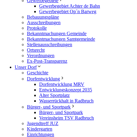
Gewerbegebiete
Gewerbegebiet Achter de Bahn
Gewerbegebiet Op´n Barweg
Bebauungspläne
Ausschreibungen
Protokolle
Bekanntmachungen Gemeinde
Bekanntmachungen Samtgemeinde
Stellenausschreibungen
Ortsrecht
Verordnungen
Ex-Post-Transparenz
Unser Dorf
Geschichte
Dorfentwicklung
Dorfentwicklung MRV
Entwicklungskonzept 2035
Alter Sportplatz
Wasserrückhalt in Radbruch
Bürger- und Sportpark
Bürger- und Sportpark
Vereinsheim TSV Radbruch
Jugendtreff JUZ
Kindergarten
Einrichtungen