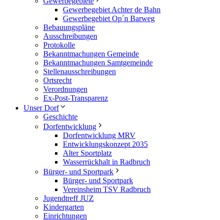
Gewerbegebiete
Gewerbegebiet Achter de Bahn
Gewerbegebiet Op´n Barweg
Bebauungspläne
Ausschreibungen
Protokolle
Bekanntmachungen Gemeinde
Bekanntmachungen Samtgemeinde
Stellenausschreibungen
Ortsrecht
Verordnungen
Ex-Post-Transparenz
Unser Dorf
Geschichte
Dorfentwicklung
Dorfentwicklung MRV
Entwicklungskonzept 2035
Alter Sportplatz
Wasserrückhalt in Radbruch
Bürger- und Sportpark
Bürger- und Sportpark
Vereinsheim TSV Radbruch
Jugendtreff JUZ
Kindergarten
Einrichtungen