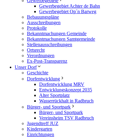
Gewerbegebiete
Gewerbegebiet Achter de Bahn
Gewerbegebiet Op´n Barweg
Bebauungspläne
Ausschreibungen
Protokolle
Bekanntmachungen Gemeinde
Bekanntmachungen Samtgemeinde
Stellenausschreibungen
Ortsrecht
Verordnungen
Ex-Post-Transparenz
Unser Dorf
Geschichte
Dorfentwicklung
Dorfentwicklung MRV
Entwicklungskonzept 2035
Alter Sportplatz
Wasserrückhalt in Radbruch
Bürger- und Sportpark
Bürger- und Sportpark
Vereinsheim TSV Radbruch
Jugendtreff JUZ
Kindergarten
Einrichtungen