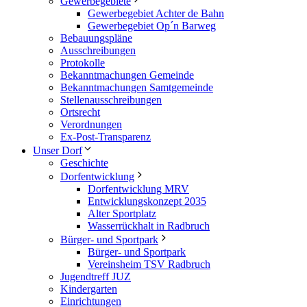
Gewerbegebiete
Gewerbegebiet Achter de Bahn
Gewerbegebiet Op´n Barweg
Bebauungspläne
Ausschreibungen
Protokolle
Bekanntmachungen Gemeinde
Bekanntmachungen Samtgemeinde
Stellenausschreibungen
Ortsrecht
Verordnungen
Ex-Post-Transparenz
Unser Dorf
Geschichte
Dorfentwicklung
Dorfentwicklung MRV
Entwicklungskonzept 2035
Alter Sportplatz
Wasserrückhalt in Radbruch
Bürger- und Sportpark
Bürger- und Sportpark
Vereinsheim TSV Radbruch
Jugendtreff JUZ
Kindergarten
Einrichtungen