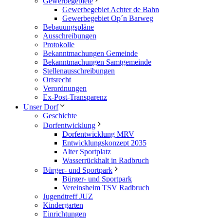
Gewerbegebiete
Gewerbegebiet Achter de Bahn
Gewerbegebiet Op´n Barweg
Bebauungspläne
Ausschreibungen
Protokolle
Bekanntmachungen Gemeinde
Bekanntmachungen Samtgemeinde
Stellenausschreibungen
Ortsrecht
Verordnungen
Ex-Post-Transparenz
Unser Dorf
Geschichte
Dorfentwicklung
Dorfentwicklung MRV
Entwicklungskonzept 2035
Alter Sportplatz
Wasserrückhalt in Radbruch
Bürger- und Sportpark
Bürger- und Sportpark
Vereinsheim TSV Radbruch
Jugendtreff JUZ
Kindergarten
Einrichtungen