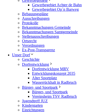
Gewerbegebiete
Gewerbegebiet Achter de Bahn
Gewerbegebiet Op´n Barweg
Bebauungspläne
Ausschreibungen
Protokolle
Bekanntmachungen Gemeinde
Bekanntmachungen Samtgemeinde
Stellenausschreibungen
Ortsrecht
Verordnungen
Ex-Post-Transparenz
Unser Dorf
Geschichte
Dorfentwicklung
Dorfentwicklung MRV
Entwicklungskonzept 2035
Alter Sportplatz
Wasserrückhalt in Radbruch
Bürger- und Sportpark
Bürger- und Sportpark
Vereinsheim TSV Radbruch
Jugendtreff JUZ
Kindergarten
Einrichtungen