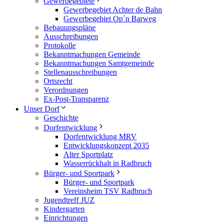
Gewerbegebiete
Gewerbegebiet Achter de Bahn
Gewerbegebiet Op´n Barweg
Bebauungspläne
Ausschreibungen
Protokolle
Bekanntmachungen Gemeinde
Bekanntmachungen Samtgemeinde
Stellenausschreibungen
Ortsrecht
Verordnungen
Ex-Post-Transparenz
Unser Dorf
Geschichte
Dorfentwicklung
Dorfentwicklung MRV
Entwicklungskonzept 2035
Alter Sportplatz
Wasserrückhalt in Radbruch
Bürger- und Sportpark
Bürger- und Sportpark
Vereinsheim TSV Radbruch
Jugendtreff JUZ
Kindergarten
Einrichtungen