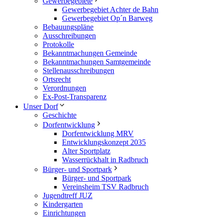
Gewerbegebiete
Gewerbegebiet Achter de Bahn
Gewerbegebiet Op´n Barweg
Bebauungspläne
Ausschreibungen
Protokolle
Bekanntmachungen Gemeinde
Bekanntmachungen Samtgemeinde
Stellenausschreibungen
Ortsrecht
Verordnungen
Ex-Post-Transparenz
Unser Dorf
Geschichte
Dorfentwicklung
Dorfentwicklung MRV
Entwicklungskonzept 2035
Alter Sportplatz
Wasserrückhalt in Radbruch
Bürger- und Sportpark
Bürger- und Sportpark
Vereinsheim TSV Radbruch
Jugendtreff JUZ
Kindergarten
Einrichtungen