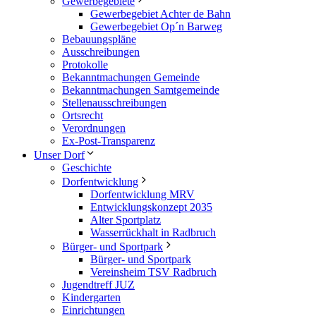
Gewerbegebiete
Gewerbegebiet Achter de Bahn
Gewerbegebiet Op´n Barweg
Bebauungspläne
Ausschreibungen
Protokolle
Bekanntmachungen Gemeinde
Bekanntmachungen Samtgemeinde
Stellenausschreibungen
Ortsrecht
Verordnungen
Ex-Post-Transparenz
Unser Dorf
Geschichte
Dorfentwicklung
Dorfentwicklung MRV
Entwicklungskonzept 2035
Alter Sportplatz
Wasserrückhalt in Radbruch
Bürger- und Sportpark
Bürger- und Sportpark
Vereinsheim TSV Radbruch
Jugendtreff JUZ
Kindergarten
Einrichtungen