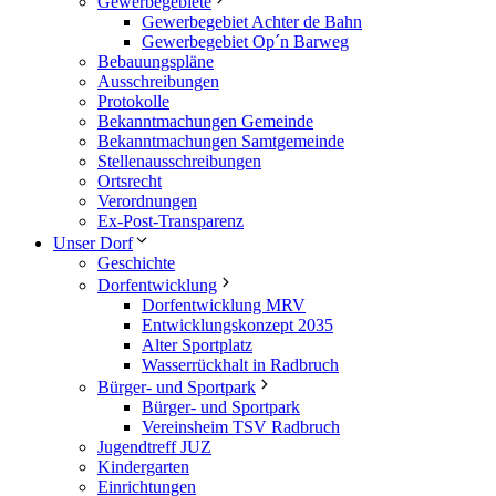
Gewerbegebiete
Gewerbegebiet Achter de Bahn
Gewerbegebiet Op´n Barweg
Bebauungspläne
Ausschreibungen
Protokolle
Bekanntmachungen Gemeinde
Bekanntmachungen Samtgemeinde
Stellenausschreibungen
Ortsrecht
Verordnungen
Ex-Post-Transparenz
Unser Dorf
Geschichte
Dorfentwicklung
Dorfentwicklung MRV
Entwicklungskonzept 2035
Alter Sportplatz
Wasserrückhalt in Radbruch
Bürger- und Sportpark
Bürger- und Sportpark
Vereinsheim TSV Radbruch
Jugendtreff JUZ
Kindergarten
Einrichtungen