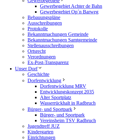
Gewerbegebiete
Gewerbegebiet Achter de Bahn
Gewerbegebiet Op´n Barweg
Bebauungspläne
Ausschreibungen
Protokolle
Bekanntmachungen Gemeinde
Bekanntmachungen Samtgemeinde
Stellenausschreibungen
Ortsrecht
Verordnungen
Ex-Post-Transparenz
Unser Dorf
Geschichte
Dorfentwicklung
Dorfentwicklung MRV
Entwicklungskonzept 2035
Alter Sportplatz
Wasserrückhalt in Radbruch
Bürger- und Sportpark
Bürger- und Sportpark
Vereinsheim TSV Radbruch
Jugendtreff JUZ
Kindergarten
Einrichtungen