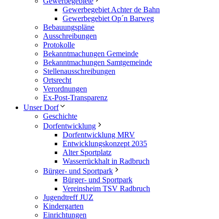
Gewerbegebiete
Gewerbegebiet Achter de Bahn
Gewerbegebiet Op´n Barweg
Bebauungspläne
Ausschreibungen
Protokolle
Bekanntmachungen Gemeinde
Bekanntmachungen Samtgemeinde
Stellenausschreibungen
Ortsrecht
Verordnungen
Ex-Post-Transparenz
Unser Dorf
Geschichte
Dorfentwicklung
Dorfentwicklung MRV
Entwicklungskonzept 2035
Alter Sportplatz
Wasserrückhalt in Radbruch
Bürger- und Sportpark
Bürger- und Sportpark
Vereinsheim TSV Radbruch
Jugendtreff JUZ
Kindergarten
Einrichtungen