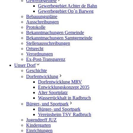
Gewerbegebiete
Gewerbegebiet Achter de Bahn
Gewerbegebiet Op´n Barweg
Bebauungspläne
Ausschreibungen
Protokolle
Bekanntmachungen Gemeinde
Bekanntmachungen Samtgemeinde
Stellenausschreibungen
Ortsrecht
Verordnungen
Ex-Post-Transparenz
Unser Dorf
Geschichte
Dorfentwicklung
Dorfentwicklung MRV
Entwicklungskonzept 2035
Alter Sportplatz
Wasserrückhalt in Radbruch
Bürger- und Sportpark
Bürger- und Sportpark
Vereinsheim TSV Radbruch
Jugendtreff JUZ
Kindergarten
Einrichtungen