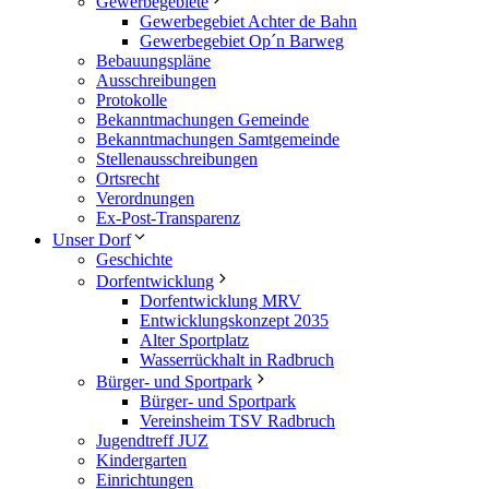
Gewerbegebiete
Gewerbegebiet Achter de Bahn
Gewerbegebiet Op´n Barweg
Bebauungspläne
Ausschreibungen
Protokolle
Bekanntmachungen Gemeinde
Bekanntmachungen Samtgemeinde
Stellenausschreibungen
Ortsrecht
Verordnungen
Ex-Post-Transparenz
Unser Dorf
Geschichte
Dorfentwicklung
Dorfentwicklung MRV
Entwicklungskonzept 2035
Alter Sportplatz
Wasserrückhalt in Radbruch
Bürger- und Sportpark
Bürger- und Sportpark
Vereinsheim TSV Radbruch
Jugendtreff JUZ
Kindergarten
Einrichtungen