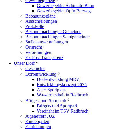
Gewerbegebiete
Gewerbegebiet Achter de Bahn
Gewerbegebiet Op´n Barweg
Bebauungspläne
Ausschreibungen
Protokolle
Bekanntmachungen Gemeinde
Bekanntmachungen Samtgemeinde
Stellenausschreibungen
Ortsrecht
Verordnungen
Ex-Post-Transparenz
Unser Dorf
Geschichte
Dorfentwicklung
Dorfentwicklung MRV
Entwicklungskonzept 2035
Alter Sportplatz
Wasserrückhalt in Radbruch
Bürger- und Sportpark
Bürger- und Sportpark
Vereinsheim TSV Radbruch
Jugendtreff JUZ
Kindergarten
Einrichtungen