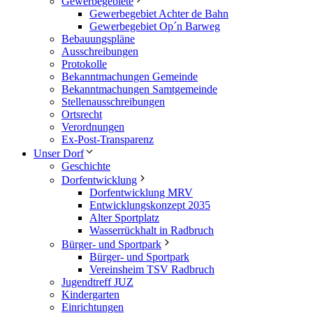
Gewerbegebiete
Gewerbegebiet Achter de Bahn
Gewerbegebiet Op´n Barweg
Bebauungspläne
Ausschreibungen
Protokolle
Bekanntmachungen Gemeinde
Bekanntmachungen Samtgemeinde
Stellenausschreibungen
Ortsrecht
Verordnungen
Ex-Post-Transparenz
Unser Dorf
Geschichte
Dorfentwicklung
Dorfentwicklung MRV
Entwicklungskonzept 2035
Alter Sportplatz
Wasserrückhalt in Radbruch
Bürger- und Sportpark
Bürger- und Sportpark
Vereinsheim TSV Radbruch
Jugendtreff JUZ
Kindergarten
Einrichtungen